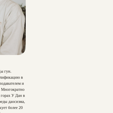
ы гун.
алификацию в
подавателем и
. Многократно
 горах У Дан в
реды даосизма,
кует более 20