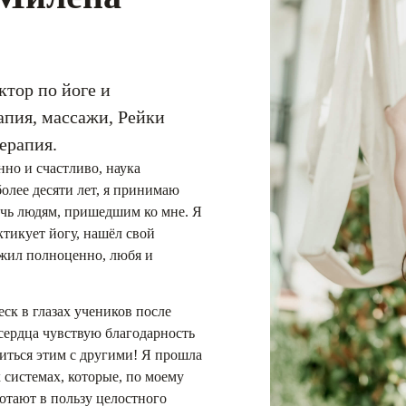
ктор по йоге и
апия, массажи, Рейки
ерапия.
нно и счастливо, наука
более десяти лет, я принимаю
очь людям, пришедшим ко мне. Я
ктикует йогу, нашёл свой
 жил полноценно, любя и
еск в глазах учеников после
 сердца чувствую благодарность
литься этим с другими! Я прошла
 системах, которые, по моему
отают в пользу целостного