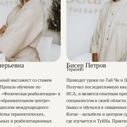
лерьевна
Бисер Петров
Терапевт
ьный массажист со стажем
Проводит уроки по Тай Чи и Ц
. Прошла обучение по
Получил последипломную кв
 «Физическая реабилитация» в
НСА, и является опытным пре
образовательном центре»
специалистом в своей области
диплом международного
бывал и обучался в священных
ботка терапевтических,
Китае – колыбели и центром с
льных и реабилитационных
где изучается и ТуйНа. Практи